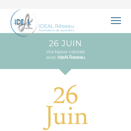
IDEAL Réseau
Facilitateur de quotidien
26 JUIN
Vos bijoux colorés
avec
IdeAl Reseau