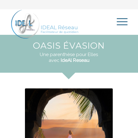
IDEAL Réseau
Facilitateur de quotidien
OASIS ÉVASION
Une parenthèse pour Elles
avec
IdeAl Reseau