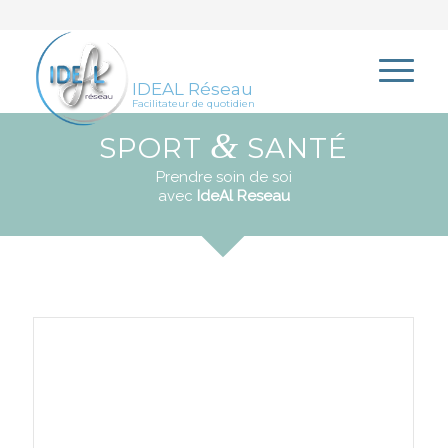
IDEAL Réseau
Facilitateur de quotidien
&
SPORT
SANTÉ
Prendre soin de soi
avec
IdeAl Reseau