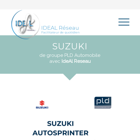
IDEAL Réseau
Facilitateur de quotidien
SUZUKI
de groupe PLD Automobile
avec
IdeAl Reseau